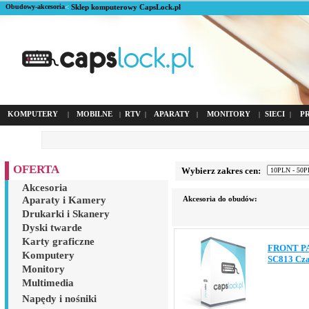
Obudowy-akcesoria
<
Sklep komputerowy CapsLock.pl
KOMPUTERY
MOBILNE
RTV
APARATY
MONITORY
SIECI
P
|
|
|
|
|
|
OFERTA
Wybierz zakres cen:
Akcesoria
Aparaty i Kamery
Akcesoria do obudów:
Drukarki i Skanery
Dyski twarde
Karty graficzne
FRONT P
Komputery
SC813 Cz
Monitory
Multimedia
Napędy i nośniki