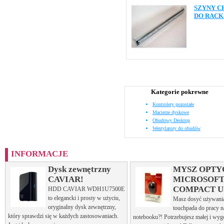
SZYNY CH
DO RACK 
Kategorie pokrewne
Kontrolery pozostałe
Macierze dyskowe
Obudowy Desktop
Wentylatory do obudów
INFORMACJE
Dysk zewnętrzny
MYSZ OPTY
CAVIAR!
MICROSOF
COMPACT U
HDD CAVIAR WDH1U7500E
to elegancki i prosty w użyciu,
Masz dosyć używani
oryginalny dysk zewnętrzny,
touchpada do pracy 
który sprawdzi się w każdych zastosowaniach.
notebooku?! Potrzebujesz małej i wyg