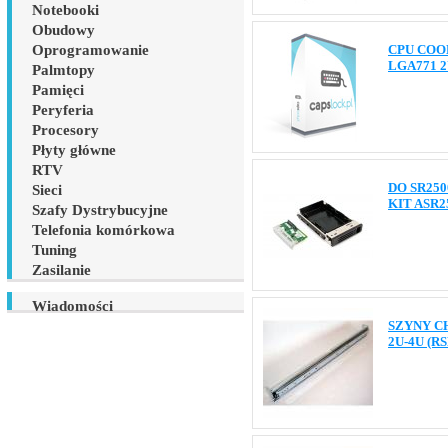
Notebooki
Obudowy
Oprogramowanie
CPU COO
LGA771 
Palmtopy
Pamięci
Peryferia
Procesory
Płyty główne
RTV
DO SR250
Sieci
KIT ASR2
Szafy Dystrybucyjne
Telefonia komórkowa
Tuning
Zasilanie
Wiadomości
SZYNY C
2U-4U (RS