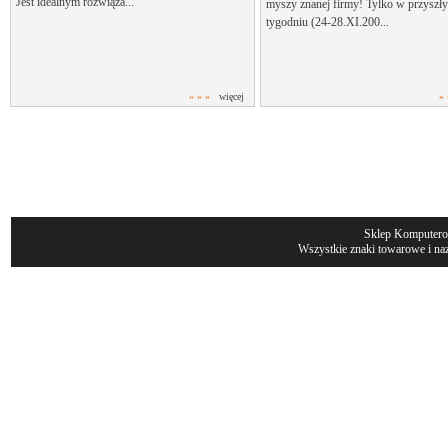
Jest idealnym rozwiąza...
myszy znanej firmy! Tylko w przyszł
tygodniu (24-28.XI.200...
» » »
więcej
» 
Sklep Komputer
Wszystkie znaki towarowe i naz